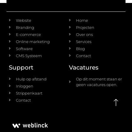
Diensten
Ontdek
Website
Home
Branding
Projecten
E-commerce
Over ons
Online marketing
Services
Software
Blog
CMS Systeem
Contact
Support
Vacatures
Hulp op afstand
Op dit moment staan er
geen vacatures open.
Inloggen
Strippenkaart
Contact