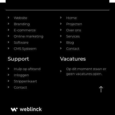
Diensten
Ontdek
Website
Home
Branding
Projecten
E-commerce
Over ons
Online marketing
Services
Software
Blog
CMS Systeem
Contact
Support
Vacatures
Hulp op afstand
Op dit moment staan er
geen vacatures open.
Inloggen
Strippenkaart
Contact